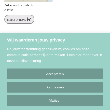
Katoenen tas confetti
€
17,95
SELECT OPTIONS
Wij waarderen jouw privacy
Na jouw toestemming gebruiken wij cookies om onze
communicatie persoonlijker te maken. Lees hier meer over in
onze cookieverklaring.
Copyright © 2022 - 2025 Liefs Plien
Accepteren
Aanpassen
Afwijzen