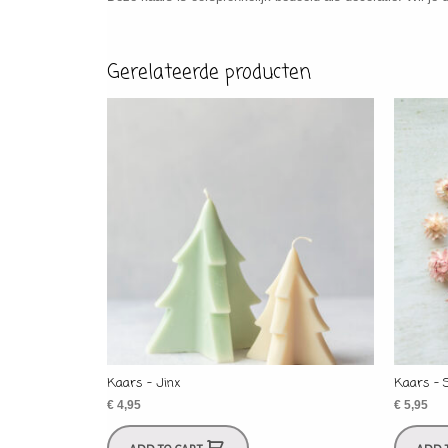
Gerelateerde producten
Kaars – Jinx
Kaars – 
€
4,95
€
5,95