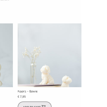
Kaars – Bowie
€
7,95