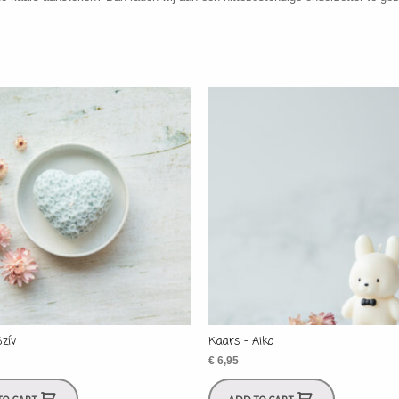
Szív
Kaars – Aiko
€
6,95