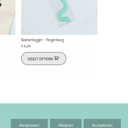
Boekenlegger – Regenboog
€
6,95
SELECT OPTIONS
.
Aanpassen
Afwijzen
Accepteren