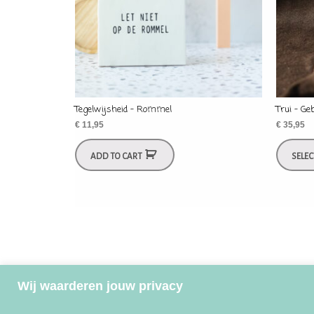
Tegelwijsheid – Rommel
Trui – Ge
€
11,95
€
35,95
ADD TO CART
SELE
Wij waarderen jouw privacy