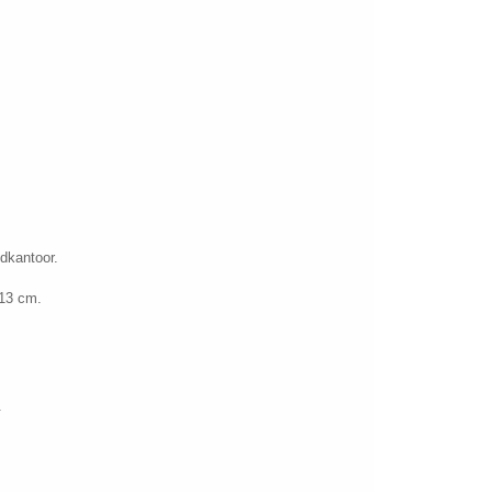
fdkantoor.
 13 cm.
.