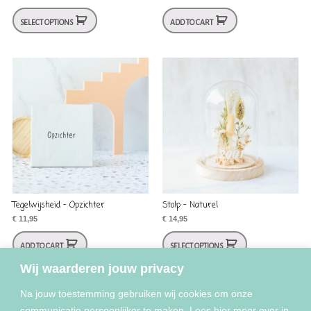
SELECT OPTIONS
ADD TO CART
Tegelwijsheid – Opzichter
Stolp – Naturel
€
11,95
€
14,95
ADD TO CART
SELECT OPTIONS
Wij waarderen jouw privacy
Na jouw toestemming gebruiken wij cookies om onze
communicatie persoonlijker te maken. Lees hier meer over in