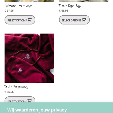
Katoenen tas – Logo
Trui – Eigen logo
€
17,95
€
45,95
SELECT OPTIONS
SELECT OPTIONS
Trui – Regenboog
€
35,95
SELECT OPTIONS
Wij waarderen jouw privacy