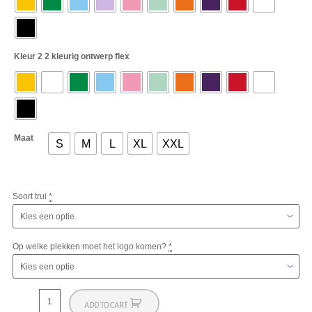
Kleur 2 2 kleurig ontwerp flex
Maat
S
M
L
XL
XXL
Soort trui
*
Op welke plekken moet het logo komen?
*
ADD TO CART