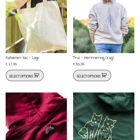
Katoenen tas – Logo
Trui – Herinnering (rug)
€
17,95
€
55,95
SELECT OPTIONS
SELECT OPTIONS