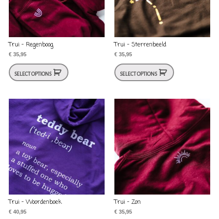
Trui – Regenboog
Trui – Sterrenbeeld
€
35,95
€
35,95
SELECT OPTIONS
SELECT OPTIONS
Trui – Woordenboek
Trui – Zon
€
40,95
€
35,95