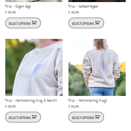
Trui – Eigen logo
Trui – Geboortejaar
€
45,95
€
35,95
SELECT OPTIONS
SELECT OPTIONS
Trui – Herinnering (rug & borst)
Trui – Herinnering (rug)
€
59,95
€
55,95
SELECT OPTIONS
SELECT OPTIONS