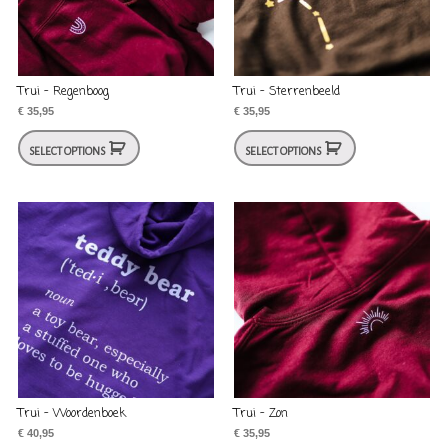
Trui – Regenboog
Trui – Sterrenbeeld
€
35,95
€
35,95
SELECT OPTIONS
SELECT OPTIONS
Trui – Woordenboek
Trui – Zon
€
40,95
€
35,95