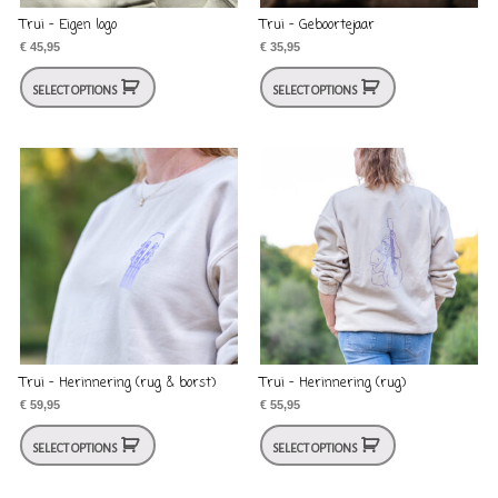
Trui – Eigen logo
Trui – Geboortejaar
€
45,95
€
35,95
SELECT OPTIONS
SELECT OPTIONS
Trui – Herinnering (rug & borst)
Trui – Herinnering (rug)
€
59,95
€
55,95
SELECT OPTIONS
SELECT OPTIONS