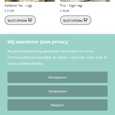
Katoenen tas – Logo
Trui – Eigen logo
€
17,95
€
45,95
SELECT OPTIONS
SELECT OPTIONS
Wij waarderen jouw privacy
Na jouw toestemming gebruiken wij cookies om onze
communicatie persoonlijker te maken. Lees hier meer over in
onze cookieverklaring.
Copyright © 2022 - 2025 Liefs Plien
Accepteren
Aanpassen
Afwijzen